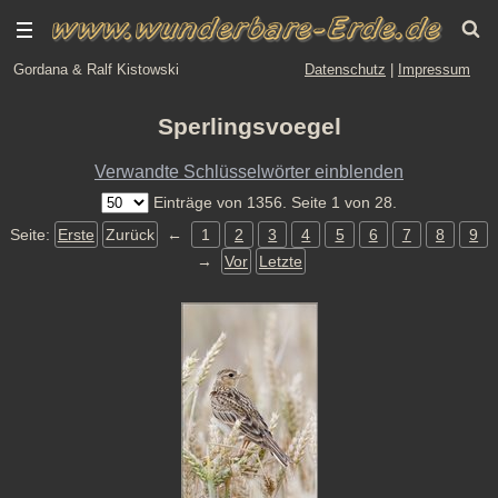
Gordana & Ralf Kistowski
Datenschutz
|
Impressum
Sperlingsvoegel
Verwandte Schlüsselwörter einblenden
Einträge von 1356. Seite 1 von 28.
Seite:
Erste
Zurück
←
1
2
3
4
5
6
7
8
9
→
Vor
Letzte