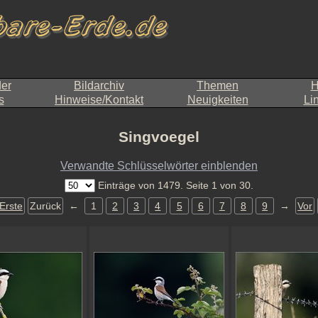
der
Bildarchiv
Themen
H
s
Hinweise/Kontakt
Neuigkeiten
Li
Singvoegel
Verwandte Schlüsselwörter einblenden
Einträge von 1479. Seite 1 von 30.
Erste
Zurück
←
1
2
3
4
5
6
7
8
9
→
Vor