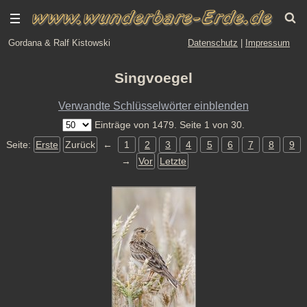
Gordana & Ralf Kistowski
Datenschutz
|
Impressum
Singvoegel
Verwandte Schlüsselwörter einblenden
Einträge von 1479. Seite 1 von 30.
Seite:
Erste
Zurück
←
1
2
3
4
5
6
7
8
9
→
Vor
Letzte