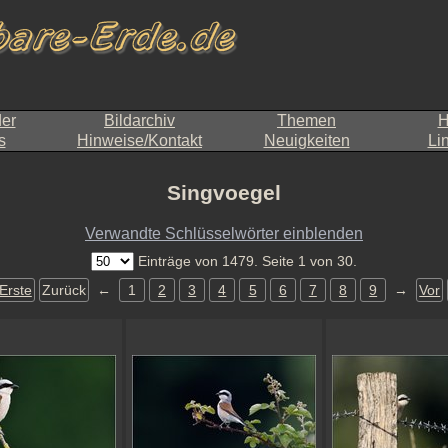
der
Bildarchiv
Themen
H
s
Hinweise/Kontakt
Neuigkeiten
Li
Singvoegel
Verwandte Schlüsselwörter einblenden
Einträge von 1479. Seite 1 von 30.
Erste
Zurück
←
1
2
3
4
5
6
7
8
9
→
Vor