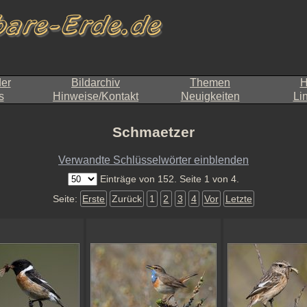
der
Bildarchiv
Themen
H
s
Hinweise/Kontakt
Neuigkeiten
Li
Schmaetzer
Verwandte Schlüsselwörter einblenden
Einträge von 152. Seite 1 von 4.
Seite:
Erste
Zurück
1
2
3
4
Vor
Letzte