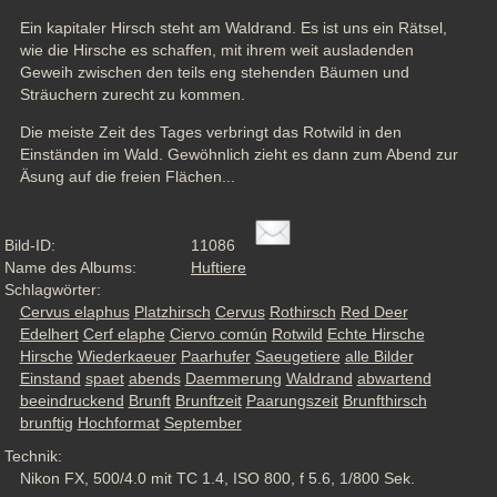
Ein kapitaler Hirsch steht am Waldrand. Es ist uns ein Rätsel, 
wie die Hirsche es schaffen, mit ihrem weit ausladenden 
Geweih zwischen den teils eng stehenden Bäumen und 
Sträuchern zurecht zu kommen. 
Die meiste Zeit des Tages verbringt das Rotwild in den 
Einständen im Wald. Gewöhnlich zieht es dann zum Abend zur 
Äsung auf die freien Flächen...
Bild-ID:
11086
Name des Albums:
Huftiere
Schlagwörter:
Cervus elaphus
Platzhirsch
Cervus
Rothirsch
Red Deer
Edelhert
Cerf elaphe
Ciervo común
Rotwild
Echte Hirsche
Hirsche
Wiederkaeuer
Paarhufer
Saeugetiere
alle Bilder
Einstand
spaet
abends
Daemmerung
Waldrand
abwartend
beeindruckend
Brunft
Brunftzeit
Paarungszeit
Brunfthirsch
brunftig
Hochformat
September
Technik:
Nikon FX, 500/4.0 mit TC 1.4, ISO 800, f 5.6, 1/800 Sek.