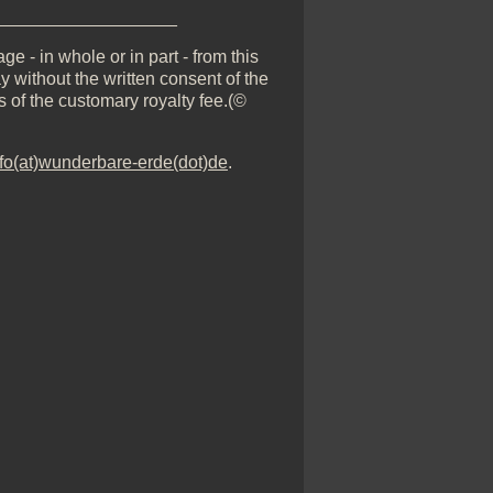
__________________
e - in whole or in part - from this
y without the written consent of the
s of the customary royalty fee.(©
nfo(at)wunderbare-erde(dot)de
.