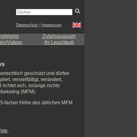
Datenschutz
|
Impressum
ighlights
Zufallsauswahl
nks/Videos
Ihr Leuchtpult
ms
errechtlich geschützt und dürfen
rt, vervielfältigt, verändert,
richtet sich, solange nichts
-Marketing (MFM).
n 5-facher Höhe des üblichen MFM
t)de
.