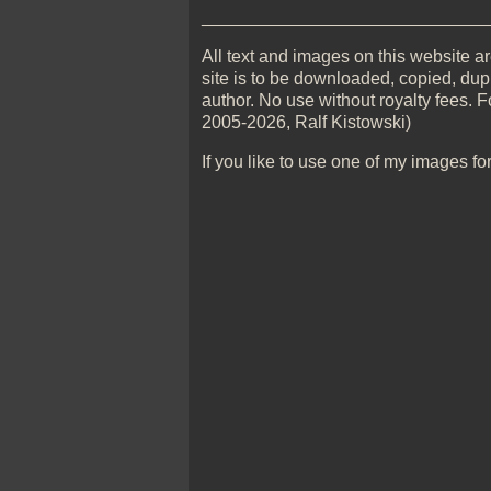
_____________________________
All text and images on this website are
site is to be downloaded, copied, dupl
author. No use without royalty fees. F
2005-2026, Ralf Kistowski)
If you like to use one of my images fo