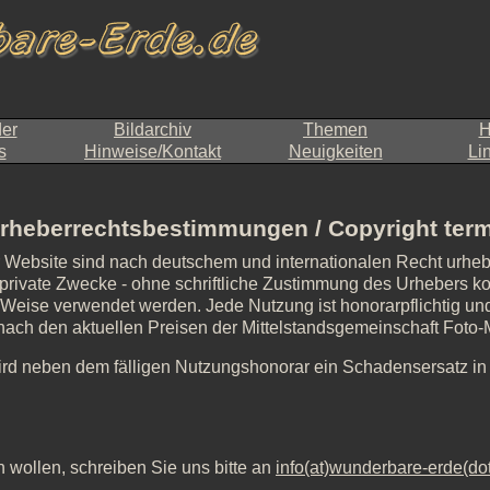
der
Bildarchiv
Themen
H
s
Hinweise/Kontakt
Neuigkeiten
Li
rheberrechtsbestimmungen / Copyright ter
r Website sind nach deutschem und internationalen Recht urheb
private Zwecke - ohne schriftliche Zustimmung des Urhebers kopie
d Weise verwendet werden. Jede Nutzung ist honorarpflichtig und 
, nach den aktuellen Preisen der Mittelstandsgemeinschaft Foto
ird neben dem fälligen Nutzungshonorar ein Schadensersatz i
 wollen, schreiben Sie uns bitte an
info(at)wunderbare-erde(do