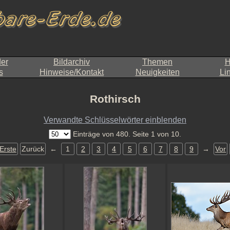
der
Bildarchiv
Themen
H
s
Hinweise/Kontakt
Neuigkeiten
Li
Rothirsch
Verwandte Schlüsselwörter einblenden
Einträge von 480. Seite 1 von 10.
Erste
Zurück
←
1
2
3
4
5
6
7
8
9
→
Vor