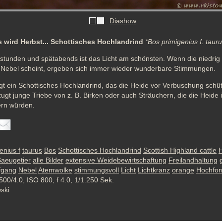
Diashow
s wird Herbst... Schottisches Hochlandrind
*Bos primigenius f. tauru
stunden und spätabends ist das Licht am schönsten. Wenn die niedrig
Nebel scheint, ergeben sich immer wieder wunderbare Stimmungen. 
 ein Schottisches Hochlandrind, das die Heide vor Verbuschung schütze
ugt junge Triebe von z. B. Birken oder auch Sträuchern, die die Heide i
rn würden.
enius f
taurus
Bos
Schottisches Hochlandrind
Scottish Highland cattle
H
aeugetier
alle Bilder
extensive Weidebewirtschaftung
Freilandhaltung
fgang
Nebel
Atemwolke
stimmungsvoll
Licht
Lichtkranz
orange
Hochfor
500/4.0, ISO 800, f 4.0, 1/1.250 Sek.
wski