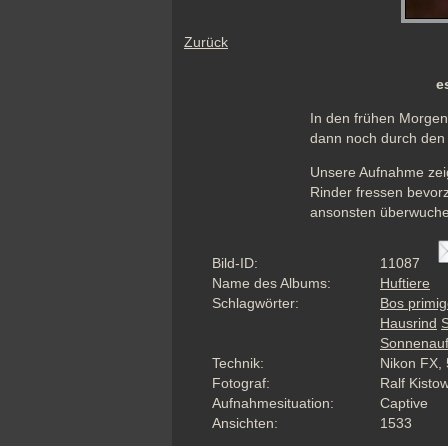
Zurück
e
In den frühen Morgen
dann noch durch den 
Unsere Aufnahme zeigt
Rinder fressen bevorz
ansonsten überwuche
Bild-ID:
11087
Name des Albums:
Huftiere
Schlagwörter:
Bos primig
Hausrind
S
Sonnenau
Technik:
Nikon FX, 
Fotograf:
Ralf Kisto
Aufnahmesituation:
Captive
Ansichten:
1533