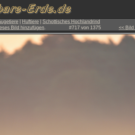
ugetiere
|
Huftiere
|
Schottisches Hochlandrind
eses Bild hinzufügen
.
#717 von 1375
<< Bild