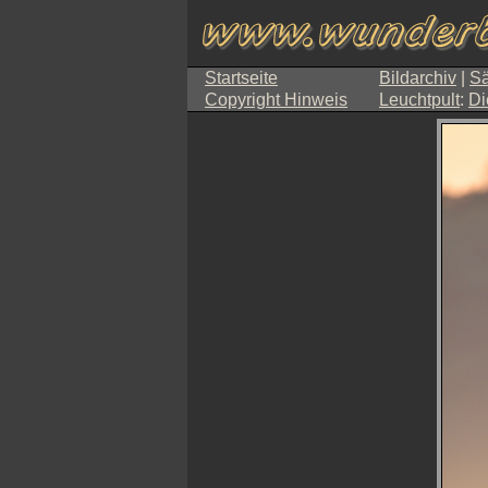
Startseite
Bildarchiv
|
Sä
Copyright Hinweis
Leuchtpult
:
Di