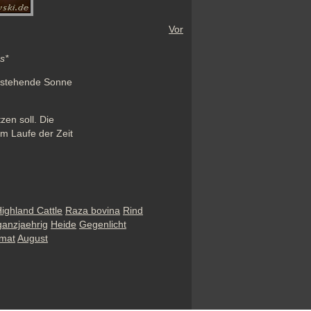
Vor
s*
 stehende Sonne 
n soll. Die 
m Laufe der Zeit 
ighland Cattle
Raza bovina
Rind
ganzjaehrig
Heide
Gegenlicht
mat
August