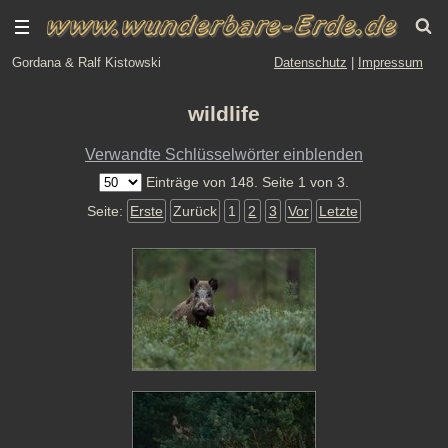
Gordana & Ralf Kistowski
Datenschutz
|
Impressum
wildlife
Verwandte Schlüsselwörter einblenden
Einträge von 148. Seite 1 von 3.
Seite:
Erste
Zurück
1
2
3
Vor
Letzte