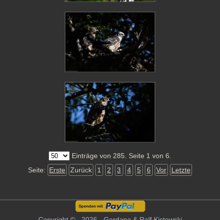
Einträge von 285. Seite 1 von 6.
Seite:
Erste
Zurück
1
2
3
4
5
6
Vor
Letzte
Copyright © - 2026 - Gordana & Ralf Kistowski