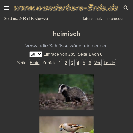
Gordana & Ralf Kistowski
Datenschutz
|
Impressum
heimisch
Verwandte Schlüsselwörter einblenden
Einträge von 285. Seite 1 von 6.
Seite:
Erste
Zurück
1
2
3
4
5
6
Vor
Letzte