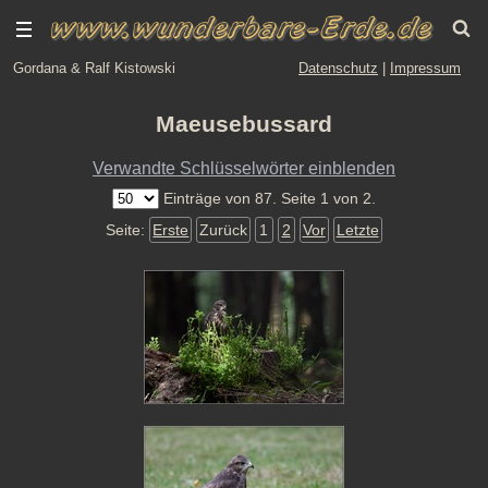
Gordana & Ralf Kistowski
Datenschutz
|
Impressum
Maeusebussard
Verwandte Schlüsselwörter einblenden
Einträge von 87. Seite 1 von 2.
Seite:
Erste
Zurück
1
2
Vor
Letzte