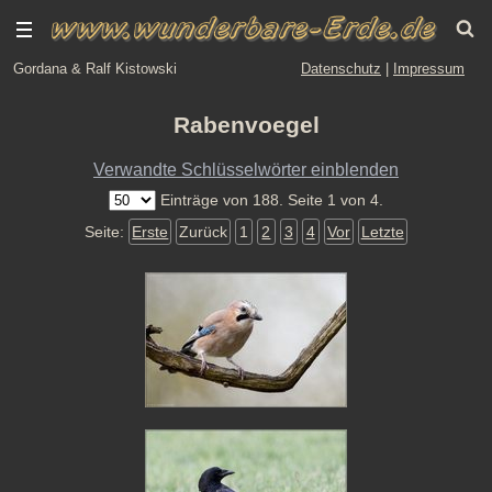
Gordana & Ralf Kistowski
Datenschutz
|
Impressum
Rabenvoegel
Verwandte Schlüsselwörter einblenden
Einträge von 188. Seite 1 von 4.
Seite:
Erste
Zurück
1
2
3
4
Vor
Letzte