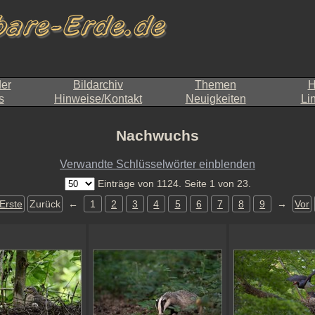
der
Bildarchiv
Themen
H
s
Hinweise/Kontakt
Neuigkeiten
Li
Nachwuchs
Verwandte Schlüsselwörter einblenden
Einträge von 1124. Seite 1 von 23.
Erste
Zurück
←
1
2
3
4
5
6
7
8
9
→
Vor