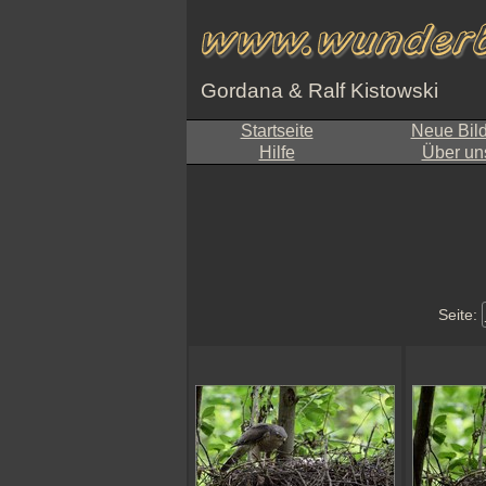
Gordana & Ralf Kistowski
Startseite
Neue Bil
Hilfe
Über un
Seite: