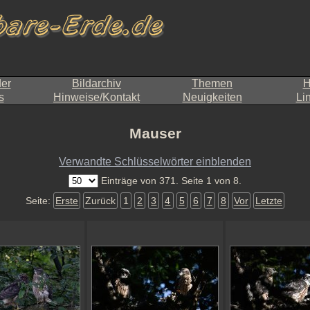
der
Bildarchiv
Themen
H
s
Hinweise/Kontakt
Neuigkeiten
Li
Mauser
Verwandte Schlüsselwörter einblenden
Einträge von 371. Seite 1 von 8.
Seite:
Erste
Zurück
1
2
3
4
5
6
7
8
Vor
Letzte