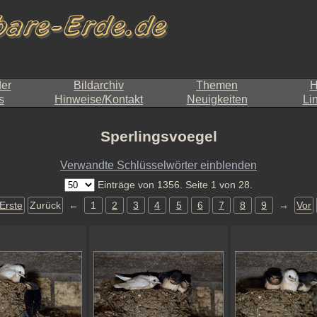
der
Bildarchiv
Themen
H
s
Hinweise/Kontakt
Neuigkeiten
Li
Sperlingsvoegel
Verwandte Schlüsselwörter einblenden
Einträge von 1356. Seite 1 von 28.
Erste
Zurück
←
1
2
3
4
5
6
7
8
9
→
Vor