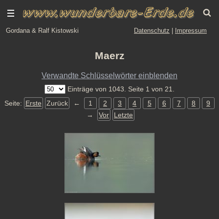
Gordana & Ralf Kistowski
Datenschutz
|
Impressum
Maerz
Verwandte Schlüsselwörter einblenden
Einträge von 1043. Seite 1 von 21.
Seite:
Erste
Zurück
←
1
2
3
4
5
6
7
8
9
→
Vor
Letzte