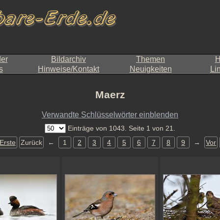
der
Bildarchiv
Themen
H
s
Hinweise/Kontakt
Neuigkeiten
Li
Maerz
Verwandte Schlüsselwörter einblenden
Einträge von 1043. Seite 1 von 21.
Erste
Zurück
←
1
2
3
4
5
6
7
8
9
→
Vor