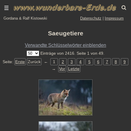
Gordana & Ralf Kistowski
Datenschutz
|
Impressum
Saeugetiere
Verwandte Schlüsselwörter einblenden
Einträge von 2416. Seite 1 von 49.
Seite:
Erste
Zurück
←
1
2
3
4
5
6
7
8
9
→
Vor
Letzte