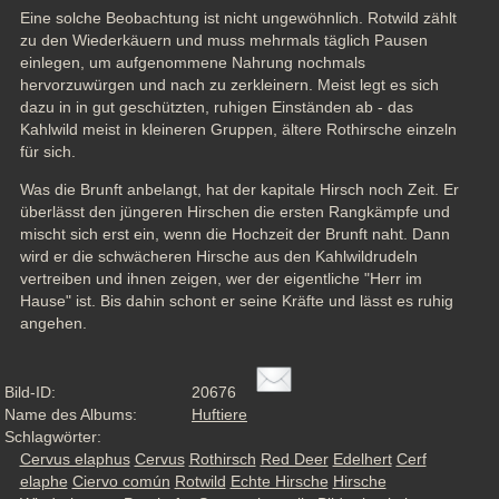
Eine solche Beobachtung ist nicht ungewöhnlich. Rotwild zählt 
zu den Wiederkäuern und muss mehrmals täglich Pausen 
einlegen, um aufgenommene Nahrung nochmals 
hervorzuwürgen und nach zu zerkleinern. Meist legt es sich 
dazu in in gut geschützten, ruhigen Einständen ab - das 
Kahlwild meist in kleineren Gruppen, ältere Rothirsche einzeln 
für sich. 
Was die Brunft anbelangt, hat der kapitale Hirsch noch Zeit. Er 
überlässt den jüngeren Hirschen die ersten Rangkämpfe und 
mischt sich erst ein, wenn die Hochzeit der Brunft naht. Dann 
wird er die schwächeren Hirsche aus den Kahlwildrudeln 
vertreiben und ihnen zeigen, wer der eigentliche "Herr im 
Hause" ist. Bis dahin schont er seine Kräfte und lässt es ruhig 
angehen.
Bild-ID:
20676
Name des Albums:
Huftiere
Schlagwörter:
Cervus elaphus
Cervus
Rothirsch
Red Deer
Edelhert
Cerf
elaphe
Ciervo común
Rotwild
Echte Hirsche
Hirsche