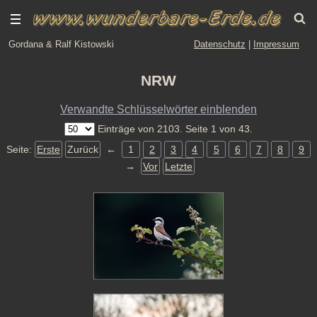
Gordana & Ralf Kistowski
Datenschutz
|
Impressum
NRW
Verwandte Schlüsselwörter einblenden
Einträge von 2103. Seite 1 von 43.
Seite:
Erste
Zurück
←
1
2
3
4
5
6
7
8
9
→
Vor
Letzte