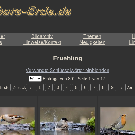
der
Bildarchiv
Themen
H
s
Hinweise/Kontakt
Neuigkeiten
Li
Fruehling
Verwandte Schlüsselwörter einblenden
Einträge von 801. Seite 1 von 17.
Erste
Zurück
←
1
2
3
4
5
6
7
8
9
→
Vor