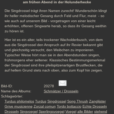
am frühen Abend in der Holunderhecke
Die Singdrossel trägt ihren Namen zurecht! Wunderschön klingt 
ihr heller melodischer Gesang durch Feld und Flur, meist  - so 
wie auch auf unserem Bild - vorgetragen von einer leicht 
erhöhten, offenen Singwarte herab, so dass ihr Gesang weithin 
zu hören ist.
Hier ist es ein alter, teils trockener Wacholderbusch, von dem 
aus die Singdrossel den Anspruch auf ihr Revier bekannt gibt 
und gleichzeitig versucht, den Weibchen zu imponieren. 
Typischer Weise hört man sie in den Abendstunden singen, 
frühmorgens eher seltener. Klassisches Bestimmungsmerkmal 
der Singdrossel sind ihre pfeilspitzenartigen Brustflecken, die 
auf hellem Grund stets nach oben, also zum Kopf hin zeigen.
Bild-ID:
20278
Name des Albums:
Schmätzer / Drosseln
Schlagwörter:
Turdus philomelos
Turdus
Singdrossel
Song Thrush
Zanglijster
Grive musicienne
Zorzal comun
Tordo bottaccio
Echte Drosseln
Drosseln
Singvoegel
Sperlingsvoegel
Voegel
alle Bilder
stehend