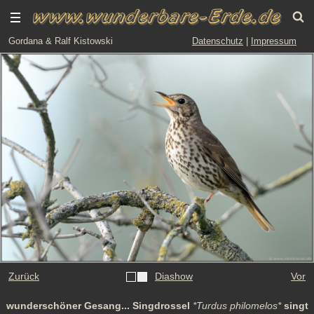
Gordana & Ralf Kistowski
Datenschutz
|
Impressum
Zurück
Diashow
Vor
wunderschöner Gesang... Singdrossel
*Turdus philomelos*
singt