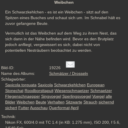
Weibchen
Ein Schwarzkehlchen - es ist ein Weibchen - sitzt auf den 
Spitzen eines Busches und schaut sich um. Im Schnabel hält es 
zuvor gefangene Beute. 
Vermutlich ist das Weibchen auf dem Weg zu ihrem Nest, das 
sich dann in der Nähe befinden wird. Bevor es den Brutplatz 
jedoch anfliegt, vergewissert es sich, dabei nicht von 
potentiellen Nesträubern beobachtet zu werden.
Bild-ID:
19226
Name des Albums:
Schmätzer / Drosseln
Schlagwörter:
Saxicola torquata
Saxicola
Schwarzkehlchen
European
Stonechat
Roodborsttapuit
Wiesenschmaetzer
Schmaetzer
Fliegenschnaepper
Singvoegel
Sperlingsvoegel
Voegel
alle
Bilder
Weibchen
Beute
Verhalten
Sitzwarte
Strauch
sichernd
sichert
Futter
Ausschau
Querformat
April
Technik:
Nikon FX, 600/4.0 mit TC 1.4 (in KB: 1.275 mm), ISO 200, f 5.6,
1/640 Sek.