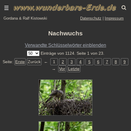
Gordana & Ralf Kistowski
Datenschutz
|
Impressum
Nachwuchs
Verwandte Schlüsselwörter einblenden
Einträge von 1124. Seite 1 von 23.
Seite:
Erste
Zurück
←
1
2
3
4
5
6
7
8
9
→
Vor
Letzte