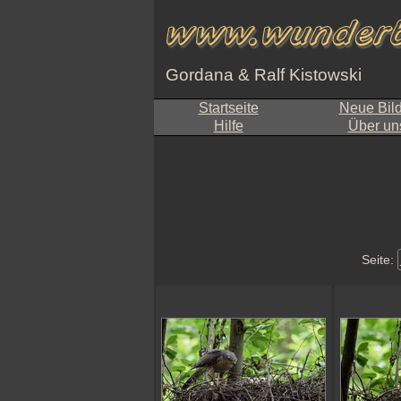
Gordana & Ralf Kistowski
Startseite
Neue Bil
Hilfe
Über un
Seite: