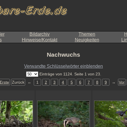
der
Bildarchiv
Themen
H
s
Hinweise/Kontakt
Neuigkeiten
Li
Nachwuchs
Verwandte Schlüsselwörter einblenden
Einträge von 1124. Seite 1 von 23.
Erste
Zurück
←
1
2
3
4
5
6
7
8
9
→
Vor