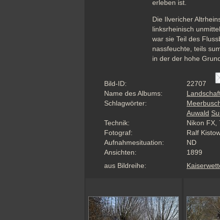
erleben ist.
Die Ilvericher Altrhei
linksrheinisch unmitt
war sie Teil des Flus
nassfeuchte, teils su
in der der hohe Grun
Bild-ID:
22707
Name des Albums:
Landschaf
Schlagwörter:
Meerbusc
Auwald
Su
Technik:
Nikon FX, 
Fotograf:
Ralf Kisto
Aufnahmesituation:
ND
Ansichten:
1899
aus Bildreihe:
Kaiserwett