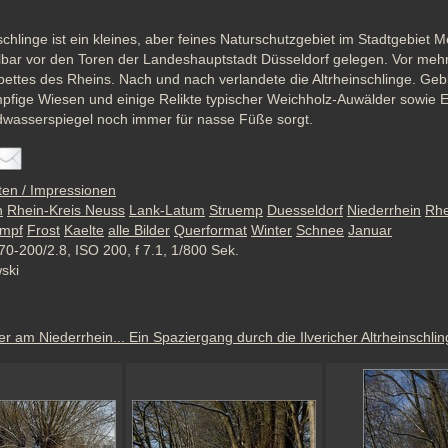
nschlinge ist ein kleines, aber feines Naturschutzgebiet im Stadtgebiet M
elbar vor den Toren der Landeshauptstadt Düsseldorf gelegen. Vor mehr
sbettes des Rheins. Nach und nach verlandete die Altrheinschlinge. Gebl
mpfige Wiesen und einige Relikte typischer Weichholz-Auwälder sowie E
dwasserspiegel noch immer für nasse Füße sorgt.
ten / Impressionen
h
Rhein-Kreis Neuss
Lank-Latum
Struemp
Duesseldorf
Niederrhein
Rhe
mpf
Frost
Kaelte
alle Bilder
Querformat
Winter
Schnee
Januar
70-200/2.8, ISO 200, f 7.1, 1/800 Sek.
wski
er am Niederrhein... Ein Spaziergang durch die Ilvericher Altrheinschl