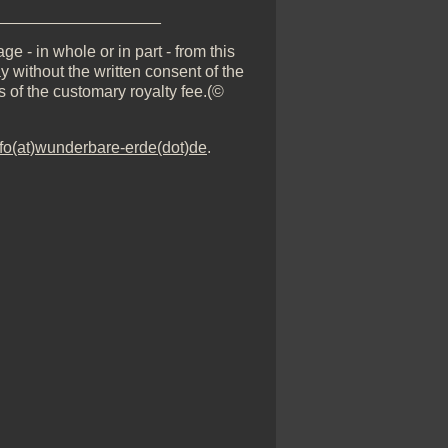
__________________
e - in whole or in part - from this
y without the written consent of the
s of the customary royalty fee.(©
nfo(at)wunderbare-erde(dot)de
.