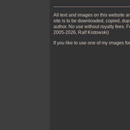
_____________________________
All text and images on this website are
site is to be downloaded, copied, dupl
author. No use without royalty fees. F
2005-2026, Ralf Kistowski)
If you like to use one of my images fo