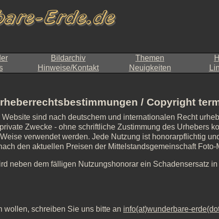
der
Bildarchiv
Themen
H
s
Hinweise/Kontakt
Neuigkeiten
Li
rheberrechtsbestimmungen / Copyright ter
r Website sind nach deutschem und internationalen Recht urheb
private Zwecke - ohne schriftliche Zustimmung des Urhebers kopie
d Weise verwendet werden. Jede Nutzung ist honorarpflichtig und 
, nach den aktuellen Preisen der Mittelstandsgemeinschaft Foto
ird neben dem fälligen Nutzungshonorar ein Schadensersatz i
 wollen, schreiben Sie uns bitte an
info(at)wunderbare-erde(do