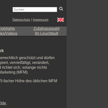
Datenschutz
|
Impressum
ighlights
Zufallsauswahl
nks/Videos
Ihr Leuchtpult
ms
errechtlich geschützt und dürfen
rt, vervielfältigt, verändert,
richtet sich, solange nichts
-Marketing (MFM).
n 5-facher Höhe des üblichen MFM
t)de
.