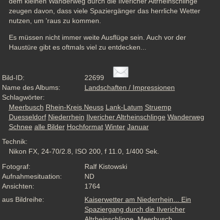
dem kleinen Wanderweg durch die Ilvericher Altrheinschlinge 
zeugen davon, dass viele Spaziergänger das herrliche Wetter 
nutzen, um 'raus zu kommen. 
Es müssen nicht immer weite Ausflüge sein. Auch vor der 
Haustüre gibt es oftmals viel zu entdecken...
Bild-ID:
22699
Name des Albums:
Landschaften / Impressionen
Schlagwörter:
Meerbusch
Rhein-Kreis Neuss
Lank-Latum
Struemp
Duesseldorf
Niederrhein
Ilvericher Altrheinschlinge
Wanderweg
Schnee
alle Bilder
Hochformat
Winter
Januar
Technik:
Nikon FX, 24-70/2.8, ISO 200, f 11.0, 1/400 Sek.
Fotograf:
Ralf Kistowski
Aufnahmesituation:
ND
Ansichten:
1764
aus Bildreihe:
Kaiserwetter am Niederrhein... Ein
Spaziergang durch die Ilvericher
Altrheinschlinge, Meerbusch,