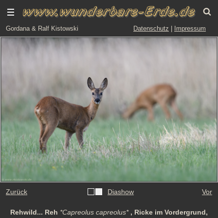
Gordana & Ralf Kistowski
Datenschutz
|
Impressum
Zurück
Diashow
Vor
Rehwild... Reh
*Capreolus capreolus*
, Ricke im Vordergrund,