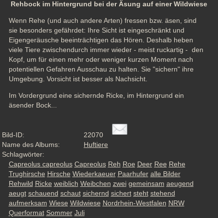
Rehbock im Hintergrund bei der Äsung auf einer Wildwiese
Wenn Rehe (und auch andere Arten) fressen bzw. äsen, sind 
sie besonders gefährdet: Ihre Sicht ist eingeschränkt und 
Eigengeräusche beeinträchtigen das Hören. Deshalb heben 
viele Tiere zwischendurch immer wieder - meist ruckartig -  den 
Kopf, um für einen mehr oder weniger kurzen Moment nach 
potentiellen Gefahren Ausschau zu halten. Sie "sichern" ihre 
Umgebung. Vorsicht ist besser als Nachsicht.
Im Vordergrund eine sichernde Ricke, im Hintergrund ein 
äsender Bock...
Bild-ID:
22070
Name des Albums:
Huftiere
Schlagwörter:
Capreolus capreolus
Capreolus
Reh
Roe
Deer
Ree
Rehe
Trughirsche
Hirsche
Wiederkaeuer
Paarhufer
alle Bilder
Rehwild
Ricke
weiblich
Weibchen
zwei
gemeinsam
aeugend
aeugt
schauend
schaut
sichernd
sichert
steht
stehend
aufmerksam
Wiese
Wildwiese
Nordrhein-Westfalen
NRW
Querformat
Sommer
Juli