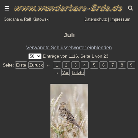
Gordana & Ralf Kistowski
Datenschutz
|
Impressum
Juli
Verwandte Schlüsselwörter einblenden
Einträge von 1116. Seite 1 von 23.
Seite:
Erste
Zurück
←
1
2
3
4
5
6
7
8
9
→
Vor
Letzte