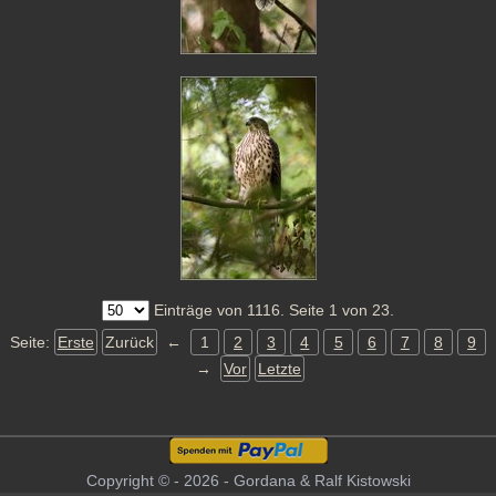
Einträge von 1116. Seite 1 von 23.
Seite:
Erste
Zurück
←
1
2
3
4
5
6
7
8
9
→
Vor
Letzte
Copyright © - 2026 - Gordana & Ralf Kistowski