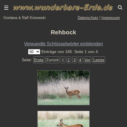
Gordana & Ralf Kistowski
Datenschutz
|
Impressum
Rehbock
Verwandte Schlüsselwörter einblenden
Einträge von 185. Seite 1 von 4.
Seite:
Erste
Zurück
1
2
3
4
Vor
Letzte