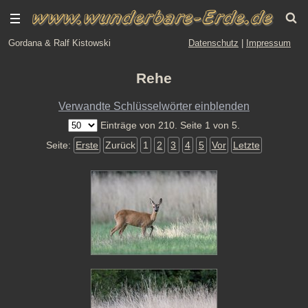
Gordana & Ralf Kistowski
Datenschutz
|
Impressum
Rehe
Verwandte Schlüsselwörter einblenden
Einträge von 210. Seite 1 von 5.
Seite:
Erste
Zurück
1
2
3
4
5
Vor
Letzte