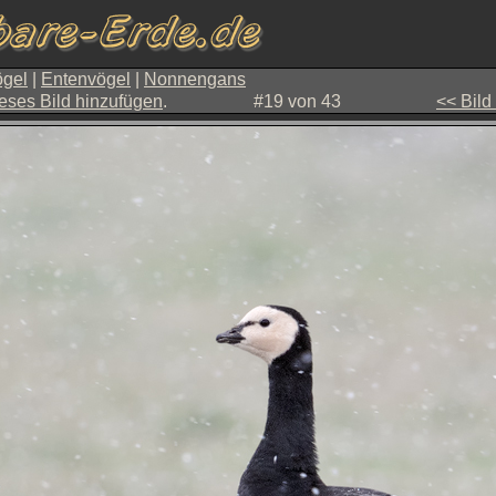
gel
|
Entenvögel
|
Nonnengans
eses Bild hinzufügen
.
#19 von 43
<< Bild