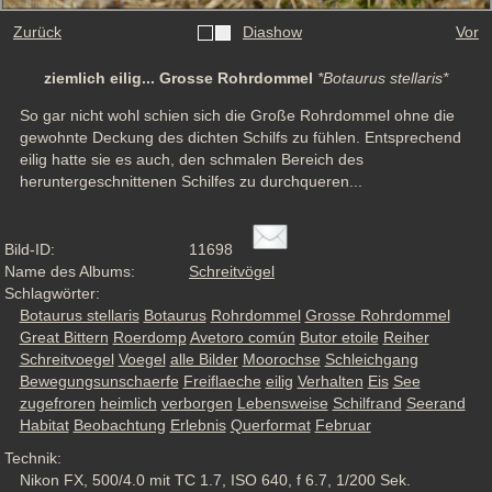
Zurück
Diashow
Vor
ziemlich eilig... Grosse Rohrdommel
*Botaurus stellaris*
So gar nicht wohl schien sich die Große Rohrdommel ohne die 
gewohnte Deckung des dichten Schilfs zu fühlen. Entsprechend 
eilig hatte sie es auch, den schmalen Bereich des 
heruntergeschnittenen Schilfes zu durchqueren...
Bild-ID:
11698
Name des Albums:
Schreitvögel
Schlagwörter:
Botaurus stellaris
Botaurus
Rohrdommel
Grosse Rohrdommel
Great Bittern
Roerdomp
Avetoro común
Butor etoile
Reiher
Schreitvoegel
Voegel
alle Bilder
Moorochse
Schleichgang
Bewegungsunschaerfe
Freiflaeche
eilig
Verhalten
Eis
See
zugefroren
heimlich
verborgen
Lebensweise
Schilfrand
Seerand
Habitat
Beobachtung
Erlebnis
Querformat
Februar
Technik:
Nikon FX, 500/4.0 mit TC 1.7, ISO 640, f 6.7, 1/200 Sek.