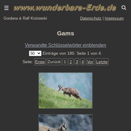
Gordana & Ralf Kistowski
Datenschutz
|
Impressum
Gams
Verwandte Schlüsselwörter einblenden
Einträge von 180. Seite 1 von 4.
Seite:
Erste
Zurück
1
2
3
4
Vor
Letzte