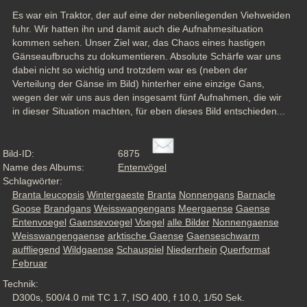
Es war ein Traktor, der auf eine der nebenliegenden Viehweiden 
fuhr. Wir hatten ihn und damit auch die Aufnahmesituation 
kommen sehen. Unser Ziel war, das Chaos eines hastigen 
Gänseaufbruchs zu dokumentieren. Absolute Schärfe war uns 
dabei nicht so wichtig und trotzdem war es (neben der 
Verteilung der Gänse im Bild) hinterher eine einzige Gans, 
wegen der wir uns aus den insgesamt fünf Aufnahmen, die wir 
in dieser Situation machten, für eben dieses Bild entschieden...
Bild-ID:
6875
Name des Albums:
Entenvögel
Schlagwörter:
Branta leucopsis
Wintergaeste
Branta
Nonnengans
Barnacle
Goose
Brandgans
Weisswangengans
Meergaense
Gaense
Entenvoegel
Gaensevoegel
Voegel
alle Bilder
Nonnengaense
Weisswangengaense
arktische Gaense
Gaenseschwarm
auffliegend
Wildgaense
Schauspiel
Niederrhein
Querformat
Februar
Technik:
D300s, 500/4.0 mit TC 1.7, ISO 400, f 10.0, 1/50 Sek.