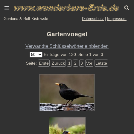
Gordana & Ralf Kistowski
Datenschutz
|
Impressum
Gartenvoegel
Verwandte Schlüsselwörter einblenden
Einträge von 130. Seite 1 von 3.
Seite:
Erste
Zurück
1
2
3
Vor
Letzte