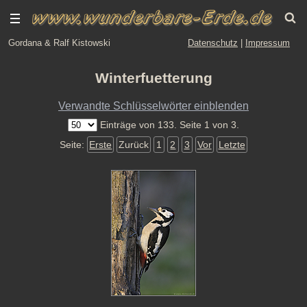
Gordana & Ralf Kistowski
Datenschutz
|
Impressum
Winterfuetterung
Verwandte Schlüsselwörter einblenden
Einträge von 133. Seite 1 von 3.
Seite:
Erste
Zurück
1
2
3
Vor
Letzte