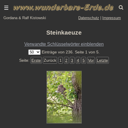
Gordana & Ralf Kistowski
Datenschutz
|
Impressum
Steinkaeuze
Verwandte Schlüsselwörter einblenden
Einträge von 236. Seite 1 von 5.
Seite:
Erste
Zurück
1
2
3
4
5
Vor
Letzte