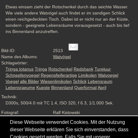
Etwas einsam zieht der Rotschenkel durch das seichte Wasser. 
Wie viele andere Watvögel auch findet er im sandigen Schlick 
einen reichgedeckten Tisch. Dabei ist er nicht nur an der Küste, 
sondern - geeignete Lebensräume vorausgesetzt - auch bis tief 
ins Binnenland anzutreffen.
Bild-ID:
2513
Name des Albums:
Watvögel
Schlagwörter:
Tringa totanus
Tringa
Rotschenkel
Redshank
Tureluur
Schnepfenvoegel
Regenpfeiferartige
Limikolen
Watvoegel
Voegel
alle Bilder
Wiesenlimikolen
Schlick
Lebensraum
Lebensraeume
Kueste
Binnenland
Querformat
April
Technik:
D300s, 500/4.0 mit TC 1.4, ISO 320, f 6.3, 1/1.000 Sek.
Fotograf:
Ralf Kistowski
Aufnahmesituation:
Wildlife, ND
Diese Webseite verwendet Cookies. Mit der Nutzung
Ansichten:
816
dieser Webseite erklären Sie sich einverstanden, dass
Cookies gesetzt werden. Falls Sie mit unserer