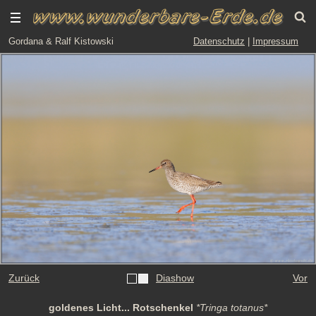
Gordana & Ralf Kistowski
Datenschutz
|
Impressum
Zurück
Diashow
Vor
goldenes Licht... Rotschenkel
*Tringa totanus*