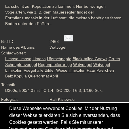
Es scheint zur Kopulation zu kommen. Nur bei wenigen 
Vogelarten, wie z. B. dem Mauersegler findet der 
Fortpflanzungsakt in der Luft statt, die meisten benötigen festen 
Boden unter den Füßen...
Bild-ID:
2463
Name des Albums:
Watvögel
Schlagwörter:
Limosa limosa
Limosa
Uferschnepfe
Black-tailed Godwit
Grutto
Schnepfenvoegel
Regenpfeiferartige
Watvoegel
Watvogel
Limikolen
Voegel
alle Bilder
Wiesenlimikolen
Paar
Paerchen
Balz
Kopula
Querformat
April
Technik:
D300s, 500/4.0 mit TC 1.4, ISO 200, f 6.3, 1/160 Sek.
Fotograf:
Ralf Kistowski
Aufnahmesituation:
Wildlife, ND
Diese Webseite verwendet Cookies. Mit der Nutzung
Ansichten:
813
dieser Webseite erklären Sie sich einverstanden, dass
Cookies gesetzt werden. Falls Sie mit unserer