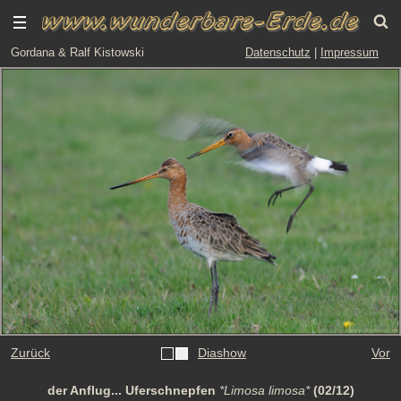
Gordana & Ralf Kistowski
Datenschutz
|
Impressum
Zurück
Diashow
Vor
der Anflug... Uferschnepfen
*Limosa limosa*
(02/12)