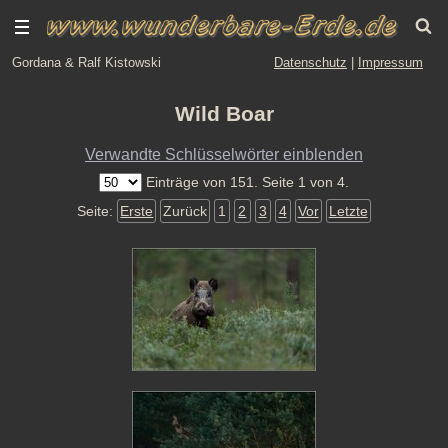
Gordana & Ralf Kistowski
Datenschutz
|
Impressum
Wild Boar
Verwandte Schlüsselwörter einblenden
Einträge von 151. Seite 1 von 4.
Seite:
Erste
Zurück
1
2
3
4
Vor
Letzte