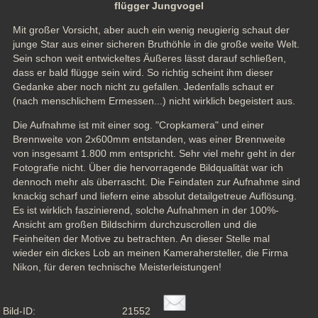
flügger Jungvogel
Mit großer Vorsicht, aber auch ein wenig neugierig schaut der 
junge Star aus einer sicheren Bruthöhle in die große weite Welt. 
Sein schon weit entwickeltes Äußeres lässt darauf schließen, 
dass er bald flügge sein wird. So richtig scheint ihm dieser 
Gedanke aber noch nicht zu gefallen. Jedenfalls schaut er 
(nach menschlichem Ermessen...) nicht wirklich begeistert aus.
Die Aufnahme ist mit einer sog. "Cropkamera" und einer 
Brennweite von 2x600mm entstanden, was einer Brennweite 
von insgesamt 1.800 mm entspricht. Sehr viel mehr geht in der 
Fotografie nicht. Über die hervorragende Bildqualität war ich 
dennoch mehr als überrascht. Die Feindaten zur Aufnahme sind 
knackig scharf und liefern eine absolut detailgetreue Auflösung. 
Es ist wirklich faszinierend, solche Aufnahmen in der 100%-
Ansicht am großen Bildschirm durchzuscrollen und die 
Feinheiten der Motive zu betrachten. An dieser Stelle mal 
wieder ein dickes Lob an meinen Kamerahersteller, die Firma 
Nikon, für deren technische Meisterleistungen!
Bild-ID:
21552