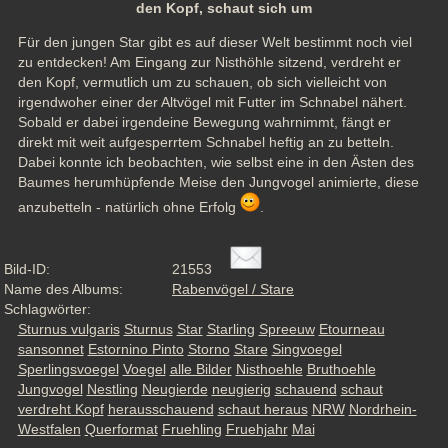
den Kopf, schaut sich um
Für den jungen Star gibt es auf dieser Welt bestimmt noch viel 
zu entdecken! Am Eingang zur Nisthöhle sitzend, verdreht er 
den Kopf, vermutlich um zu schauen, ob sich vielleicht von 
irgendwoher einer der Altvögel mit Futter im Schnabel nähert. 
Sobald er dabei irgendeine Bewegung wahrnimmt, fängt er 
direkt mit weit aufgesperrtem Schnabel heftig an zu betteln. 
Dabei konnte ich beobachten, wie selbst eine in den Ästen des 
Baumes herumhüpfende Meise den Jungvogel animierte, diese 
anzubetteln - natürlich ohne Erfolg 
.
Bild-ID:
21553
Name des Albums:
Rabenvögel / Stare
Schlagwörter:
Sturnus vulgaris
Sturnus
Star
Starling
Spreeuw
Etourneau
sansonnet
Estornino Pinto
Storno
Stare
Singvoegel
Sperlingsvoegel
Voegel
alle Bilder
Nisthoehle
Bruthoehle
Jungvogel
Nestling
Neugierde
neugierig
schauend
schaut
verdreht Kopf
herausschauend
schaut heraus
NRW
Nordrhein-
Westfalen
Querformat
Fruehling
Fruehjahr
Mai