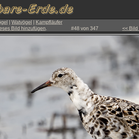
gel
|
Watvögel
|
Kampfläufer
eses Bild hinzufügen
.
#48 von 347
<< Bild