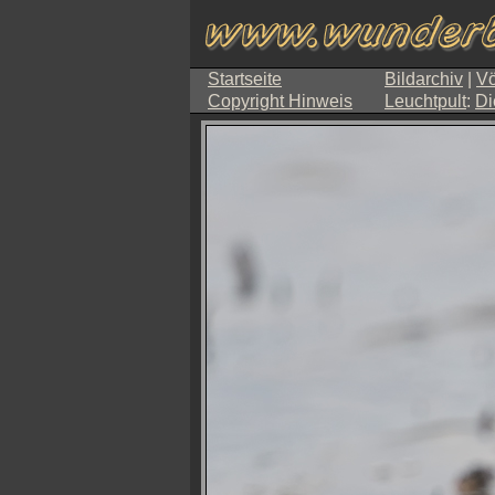
Startseite
Bildarchiv
|
Vö
Copyright Hinweis
Leuchtpult
:
Di