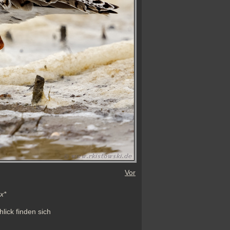
Vor
x*
ick finden sich 