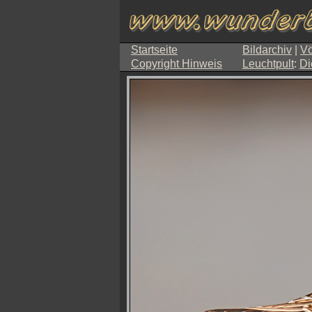
Startseite
Bildarchiv
|
Vö
Copyright Hinweis
Leuchtpult
:
Di