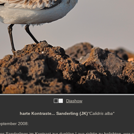
Diashow
harte Kontraste... Sanderling (JK)
*Calidris alba*
eptember 2008:
s Sanderlings im Kontrast zur dunklen Lava richtig zu belichten, war e