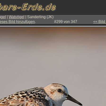
gel
|
Watvögel
| Sanderling (JK)
eses Bild hinzufügen
.
#299 von 347
<< Bild