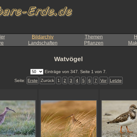
der
Bildarchiv
Themen
H
re
Landschaften
Pflanzen
Makr
Watvögel
Einträge von 347. Seite 1 von 7.
Seite:
Erste
Zurück
1
2
3
4
5
6
7
Vor
Letzte