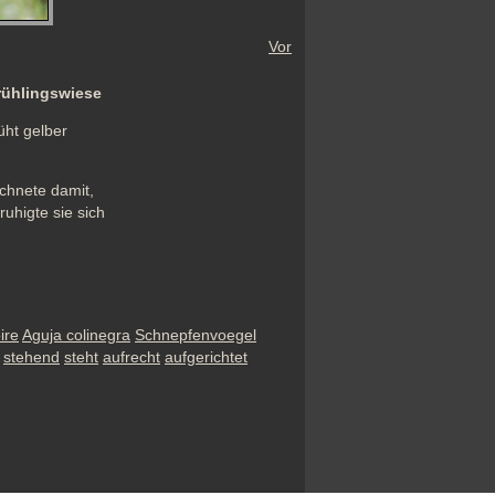
Vor
rühlingswiese
ht gelber 
chnete damit, 
higte sie sich 
ire
Aguja colinegra
Schnepfenvoegel
stehend
steht
aufrecht
aufgerichtet