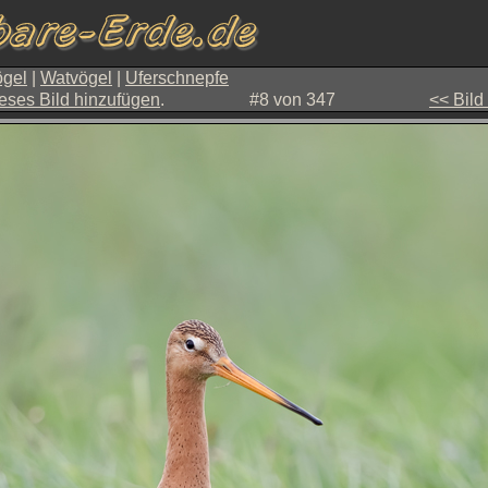
gel
|
Watvögel
|
Uferschnepfe
eses Bild hinzufügen
.
#8 von 347
<< Bild