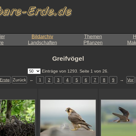
der
Bildarchiv
Themen
H
re
Landschaften
Pflanzen
Makr
Greifvögel
Einträge von 1293. Seite 1 von 26.
Erste
Zurück
←
1
2
3
4
5
6
7
8
9
→
Vor