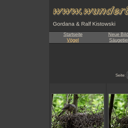
Gordana & Ralf Kistowski
Startseite
Neue Bil
Vögel
Säugetie
Seite: